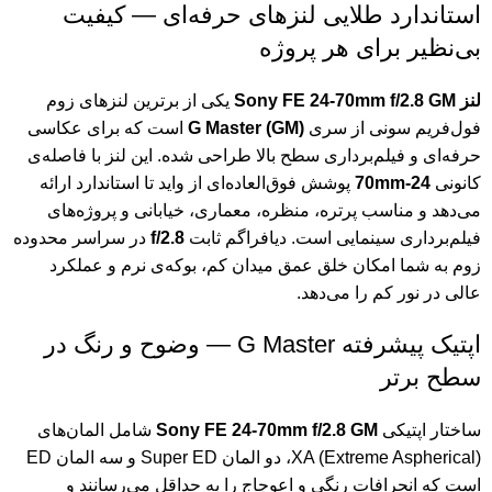
استاندارد طلایی لنزهای حرفه‌ای — کیفیت
بی‌نظیر برای هر پروژه
لنز
Sony FE 24-70mm f/2.8 GM
یکی از برترین لنزهای زوم
فول‌فریم سونی از سری
G Master (GM)
است که برای عکاسی
حرفه‌ای و فیلم‌برداری سطح بالا طراحی شده. این لنز با فاصله‌ی
کانونی
24-70mm
پوشش فوق‌العاده‌ای از واید تا استاندارد ارائه
می‌دهد و مناسب پرتره، منظره، معماری، خیابانی و پروژه‌های
فیلم‌برداری سینمایی است. دیافراگم ثابت
f/2.8
در سراسر محدوده
زوم به شما امکان خلق عمق میدان کم، بوکه‌ی نرم و عملکرد
عالی در نور کم را می‌دهد.
اپتیک پیشرفته G Master — وضوح و رنگ در
سطح برتر
ساختار اپتیکی
Sony FE 24-70mm f/2.8 GM
شامل المان‌های
XA (Extreme Aspherical)، دو المان Super ED و سه المان ED
است که انحرافات رنگی و اعوجاج را به حداقل می‌رسانند و