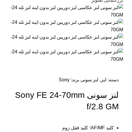
بزرگنمایی تصویر
دسته:
لنز
,
لنز سونی
برند:
Sony
لنز سونی Sony FE 24-70mm
f/2.8 GM
کلید AF/MF؛ کلید قفل زوم