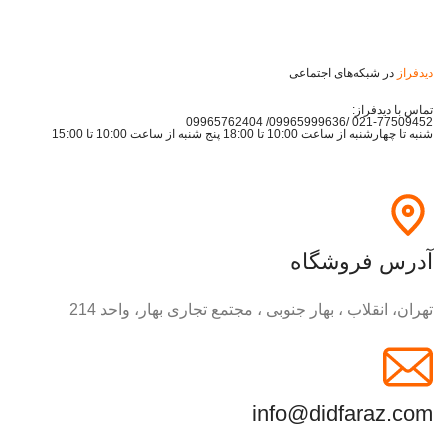
دیدفراز
در شبکه‌های اجتماعی
تماس با دیدفراز:
021-77509452 /09965999636/ 09965762404
شنبه تا چهارشنبه از ساعت 10:00 تا 18:00 پنج شنبه از ساعت 10:00 تا 15:00
آدرس فروشگاه
تهران، انقلاب ، بهار جنوبی ، مجتمع تجاری بهار، واحد 214
info@didfaraz.com