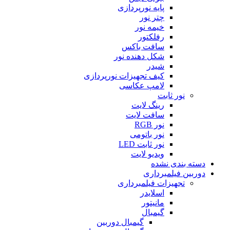
پایه نورپردازی
چتر نور
خیمه نور
رفلکتور
سافت باکس
شکل دهنده نور
شیدر
کیف تجهیزات نورپردازی
لامپ عکاسی
نور ثابت
رینگ لایت
سافت لایت
نور RGB
نور باتومی
نور ثابت LED
ویدیو لایت
دسته بندی نشده
دوربین فیلمبرداری
تجهیزات فیلمبرداری
اسلایدر
مانیتور
گیمبال
گیمبال دوربین