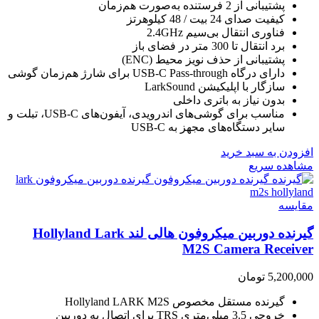
پشتیبانی از 2 فرستنده به‌صورت هم‌زمان
کیفیت صدای 24 بیت / 48 کیلوهرتز
فناوری انتقال بی‌سیم 2.4GHz
برد انتقال تا 300 متر در فضای باز
پشتیبانی از حذف نویز محیط (ENC)
دارای درگاه USB-C Pass-through برای شارژ هم‌زمان گوشی
سازگار با اپلیکیشن LarkSound
بدون نیاز به باتری داخلی
مناسب برای گوشی‌های اندرویدی، آیفون‌های USB-C، تبلت و
سایر دستگاه‌های مجهز به USB-C
افزودن به سبد خرید
مشاهده سریع
مقایسه
گیرنده دوربین میکروفون هالی لند Hollyland Lark
M2S Camera Receiver
5,200,000
تومان
گیرنده مستقل مخصوص Hollyland LARK M2S
خروجی 3.5 میلی‌متری TRS برای اتصال به دوربین