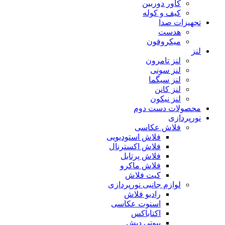
کاور دوربین
کیف و کوله
تجهیزات صدا
هدست
میکروفون
لنز
لنز تامرون
لنز سونی
لنز سیگما
لنز کانن
لنز نیکون
محصولات دست دوم
نورپردازی
فلاش عکاسی
فلاش استودیویی
فلاش اکسترنال
فلاش پرتابل
فلاش ماکرو
کیت فلاش
لوازم جانبی نورپردازی
رادیو فلاش
اسنوت عکاسی
اکتاباکس
بیوتی دیش