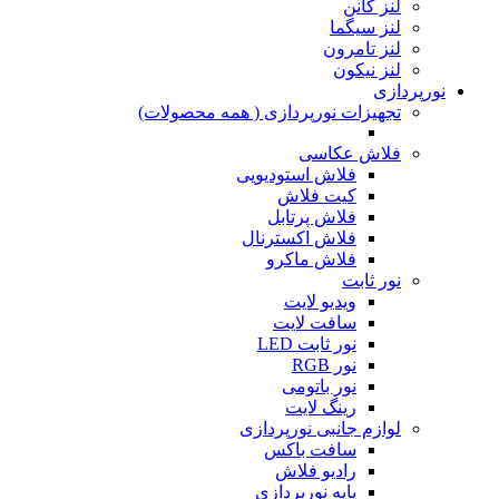
لنز کانن
لنز سیگما
لنز تامرون
لنز نیکون
نورپردازی
تجهیزات نورپردازی ( همه محصولات)
فلاش عکاسی
فلاش استودیویی
کیت فلاش
فلاش پرتابل
فلاش اکسترنال
فلاش ماکرو
نور ثابت
ویدیو لایت
سافت لایت
نور ثابت LED
نور RGB
نور باتومی
رینگ لایت
لوازم جانبی نورپردازی
سافت باکس
رادیو فلاش
پایه نورپردازی