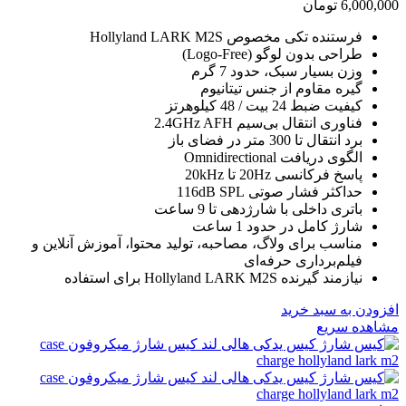
6,000,000
تومان
فرستنده تکی مخصوص Hollyland LARK M2S
طراحی بدون لوگو (Logo-Free)
وزن بسیار سبک، حدود 7 گرم
گیره مقاوم از جنس تیتانیوم
کیفیت ضبط 24 بیت / 48 کیلوهرتز
فناوری انتقال بی‌سیم 2.4GHz AFH
برد انتقال تا 300 متر در فضای باز
الگوی دریافت Omnidirectional
پاسخ فرکانسی 20Hz تا 20kHz
حداکثر فشار صوتی 116dB SPL
باتری داخلی با شارژدهی تا 9 ساعت
شارژ کامل در حدود 1 ساعت
مناسب برای ولاگ، مصاحبه، تولید محتوا، آموزش آنلاین و
فیلم‌برداری حرفه‌ای
نیازمند گیرنده Hollyland LARK M2S برای استفاده
افزودن به سبد خرید
مشاهده سریع