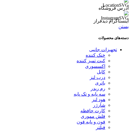
آدرس فروشگاه
اینستاگرام دیدفراز
بستن
دسته‌های محصولات
تجهیزات جانبی
خنک کننده
کیت تمیز کننده
اکسسوری
کابل
درب لنز
باتری
رم ریدر
سه پایه و تک پایه
هود لنز
شارژر
کارت حافظه
فلش مموری
فون و پایه فون
فیلتر