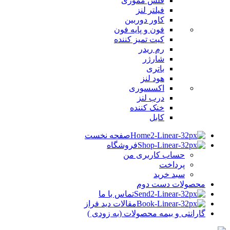
فلش مموری
فیلتر لنز
کاور دوربین
فون و پایه فون
کیت تمیز کننده
رم ریدر
شارژر
باتری
هود لنز
اکسسوری
درب لنز
خنک کننده
کابل
صفحه نخست
فروشگاه
حساب کاربری من
پرداخت
سبد خرید
محصولات دست دوم
تماس با ما
مقالات دید فراز
گارانتی و بیمه محصولات (به زودی )