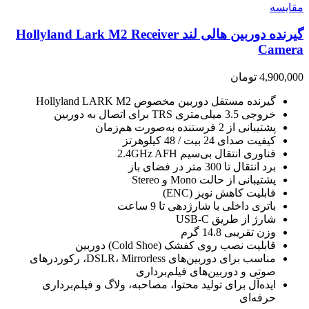
مقایسه
گیرنده دوربین هالی لند Hollyland Lark M2 Receiver
Camera
4,900,000
تومان
گیرنده مستقل دوربین مخصوص Hollyland LARK M2
خروجی 3.5 میلی‌متری TRS برای اتصال به دوربین
پشتیبانی از 2 فرستنده به‌صورت هم‌زمان
کیفیت صدای 24 بیت / 48 کیلوهرتز
فناوری انتقال بی‌سیم 2.4GHz AFH
برد انتقال تا 300 متر در فضای باز
پشتیبانی از حالت Mono و Stereo
قابلیت کاهش نویز (ENC)
باتری داخلی با شارژدهی تا 9 ساعت
شارژ از طریق USB-C
وزن تقریبی 14.8 گرم
قابلیت نصب روی کفشک (Cold Shoe) دوربین
مناسب برای دوربین‌های DSLR، Mirrorless، رکوردرهای
صوتی و دوربین‌های فیلم‌برداری
ایده‌آل برای تولید محتوا، مصاحبه، ولاگ و فیلم‌برداری
حرفه‌ای