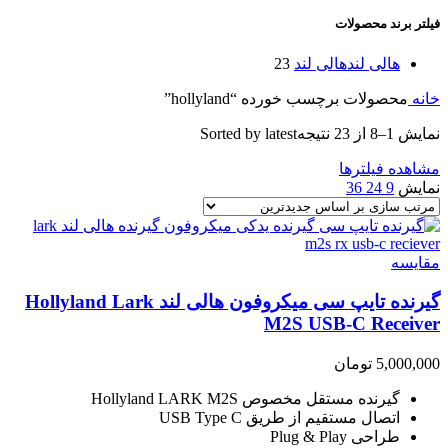
فیلتر برند محصولات
هالی لند
هالی لند
23
خانه
محصولات برچسب خورده “hollyland”
نمایش 1–8 از 23 نتیجه
Sorted by latest
مشاهده فیلترها
نمایش
9
24
36
مقایسه
گیرنده تایپ سی میکروفون هالی لند Hollyland Lark
M2S USB-C Receiver
5,000,000
تومان
گیرنده مستقل مخصوص Hollyland LARK M2S
اتصال مستقیم از طریق USB Type C
طراحی Plug & Play