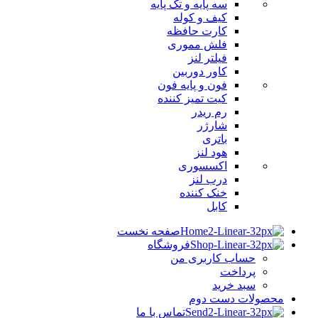
سه پایه و تک پایه
کیف و کوله
کارت حافظه
فلش مموری
فیلتر لنز
کاور دوربین
فون و پایه فون
کیت تمیز کننده
رم ریدر
شارژر
باتری
هود لنز
اکسسوری
درب لنز
خنک کننده
کابل
صفحه نخست
فروشگاه
حساب کاربری من
پرداخت
سبد خرید
محصولات دست دوم
تماس با ما