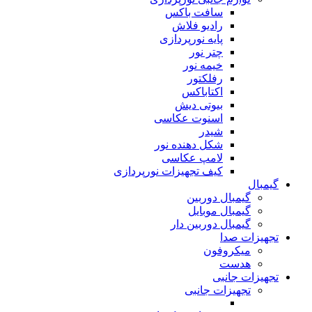
سافت باکس
رادیو فلاش
پایه نورپردازی
چتر نور
خیمه نور
رفلکتور
اکتاباکس
بیوتی دیش
اسنوت عکاسی
شیدر
شکل دهنده نور
لامپ عکاسی
کیف تجهیزات نورپردازی
گیمبال
گیمبال دوربین
گیمبال موبایل
گیمبال دوربین دار
تجهیزات صدا
میکروفون
هدست
تجهیزات جانبی
تجهیزات جانبی