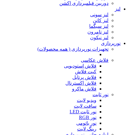
دوربین فیلمبرداری اکشن
لنز
لنز سونی
لنز کانن
لنز سیگما
لنز تامرون
لنز نیکون
نورپردازی
تجهیزات نورپردازی ( همه محصولات)
فلاش عکاسی
فلاش استودیویی
کیت فلاش
فلاش پرتابل
فلاش اکسترنال
فلاش ماکرو
نور ثابت
ویدیو لایت
سافت لایت
نور ثابت LED
نور RGB
نور باتومی
رینگ لایت
لوازم جانبی نورپردازی