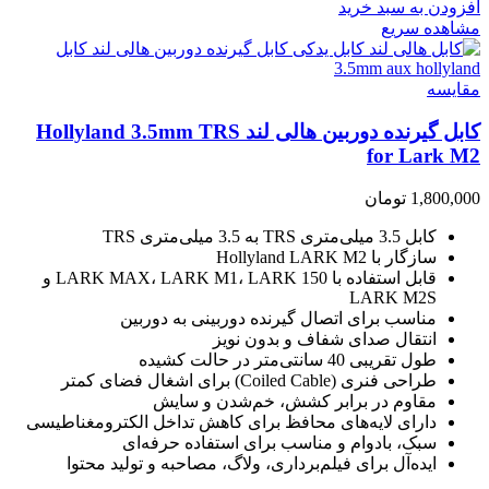
افزودن به سبد خرید
مشاهده سریع
مقایسه
کابل گیرنده دوربین هالی لند Hollyland 3.5mm TRS
for Lark M2
1,800,000
تومان
کابل 3.5 میلی‌متری TRS به 3.5 میلی‌متری TRS
سازگار با Hollyland LARK M2
قابل استفاده با LARK MAX، LARK M1، LARK 150 و
LARK M2S
مناسب برای اتصال گیرنده دوربینی به دوربین
انتقال صدای شفاف و بدون نویز
طول تقریبی 40 سانتی‌متر در حالت کشیده
طراحی فنری (Coiled Cable) برای اشغال فضای کمتر
مقاوم در برابر کشش، خم‌شدن و سایش
دارای لایه‌های محافظ برای کاهش تداخل الکترومغناطیسی
سبک، بادوام و مناسب برای استفاده حرفه‌ای
ایده‌آل برای فیلم‌برداری، ولاگ، مصاحبه و تولید محتوا