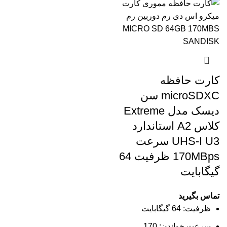
کارت حافظه
microSDXC سن
دیسک مدل Extreme
کلاس A2 استاندارد
UHS-I U3 سرعت
170MBps ظرفیت 64
گیگابایت
تماس بگیرید
ظرفیت:
64 گیگابایت
سرعت خواندن:
170