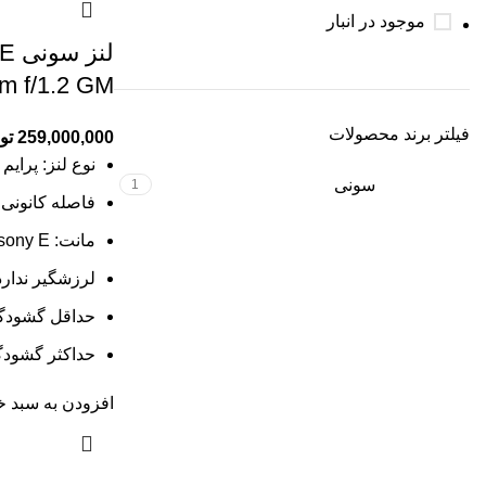
موجود در انبار
لنز
m f/1.2 GM
فیلتر برند محصولات
259,000,000
تو
نوع لنز: پرایم
سونی
1
فاصله کانونی: 50 میلیمت
مانت: sony E
لرزشگیر ندارد
حداقل گشودگی د
حداکثر گشودگی 
افزودن به سبد خ