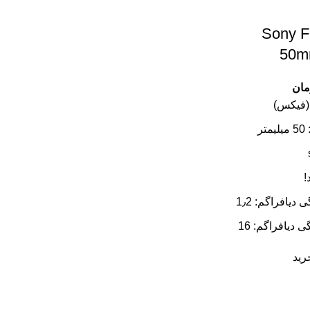
 سونی Sony FE
50m
مان
 (فیکس)
ر
!
یافراگم: 1٫2
دیافراگم: 16
رید