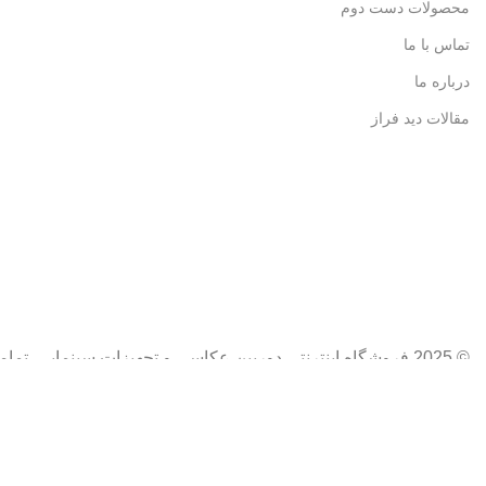
محصولات دست دوم
تماس با ما
درباره ما
مقالات دید فراز
© 2025 فروشگاه اینترنتی دوربین عکاسی و تجهیزات سینمایی. تمامی حقوق برای دیدفراز محفوظ است
فروشگاه
فیلترها
0
محصول
سبد خرید
حساب کاربری من