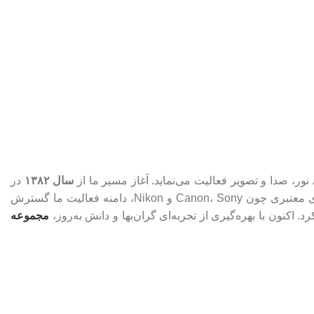
سال ۱۳۸۲
در
پاساژ بزرگمهر خیابان جمهوری با تعمیر دوربین‌های فیلم‌برداری آنالوگ آغاز شد و در ادامه با ورود دوربین‌های دیجیتال حرفه‌ای از برندهای معتبری چون Canon، Sony و Nikon، دامنه فعالیت ما گسترش
مجموعه