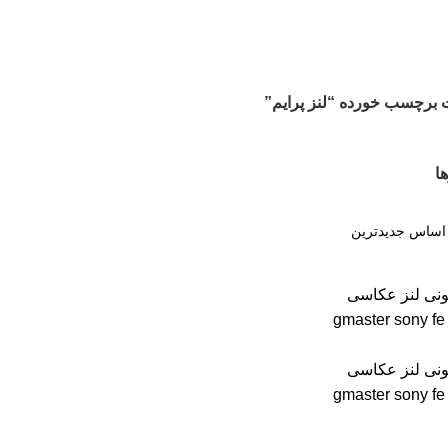
برچسب خورده “لنز پرایم”
ا