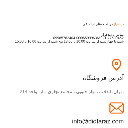
دیدفراز
در شبکه‌های اجتماعی
تماس با دیدفراز:
021-77509452 /09965999636/ 09965762404
شنبه تا چهارشنبه از ساعت 10:00 تا 18:00 پنج شنبه از ساعت 10:00 تا 15:00
آدرس فروشگاه
تهران، انقلاب ، بهار جنوبی ، مجتمع تجاری بهار، واحد 214
info@didfaraz.com