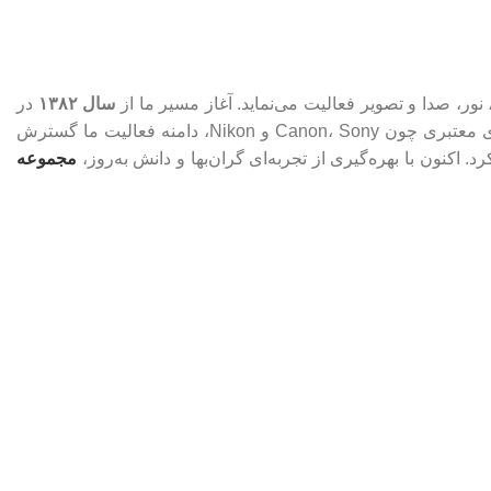
سال ۱۳۸۲
در
پاساژ بزرگمهر خیابان جمهوری با تعمیر دوربین‌های فیلم‌برداری آنالوگ آغاز شد و در ادامه با ورود دوربین‌های دیجیتال حرفه‌ای از برندهای معتبری چون Canon، Sony و Nikon، دامنه فعالیت ما گسترش
مجموعه