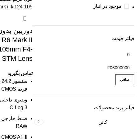
موجود در انبار
دوربین بدون 
فیلتر قیمت
R6 Mark II
-105mm F4-
S STM Lens
تماس بگیرید
صافی
س
فریم CMOS
فیلتر برند محصولات
C-Log 3
کانن
2
RAW
l CMOS AF II