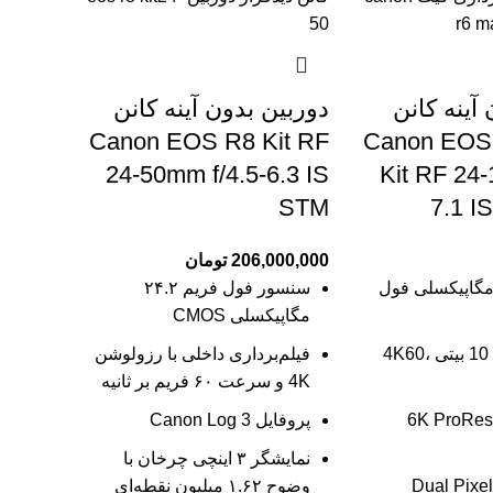
آینه کانن
دوربین بدون آینه کانن
Canon EOS R8 Kit RF
Canon EOS 
24-50mm f/4.5-6.3 IS
Kit RF 24
STM
7.1 I
206,000,000
تومان
نسور 24.2 مگاپیکسلی فول
سنسور فول فریم ۲۴.۲
مگاپیکسلی CMOS
ویدیوی داخلی 10 بیتی 4K60،
فیلم‌برداری داخلی با رزولوشن
4K و سرعت ۶۰ فریم بر ثانیه
ضبط خارجی 6K ProRes
پروفایل Canon Log 3
نمایشگر ۳ اینچی چرخان با
Dual Pixe
وضوح ۱.۶۲ میلیون نقطه‌ای