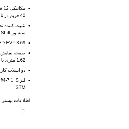
مکا
40 فریم در ثانیه E. شاتر
سنسور-Shift
OLED EVF 3.69 
1.62 متری با زاویه متغیر
دو اسلات کارت ح
لنز 7.1 IS
STM
اطلاعات بیشتر